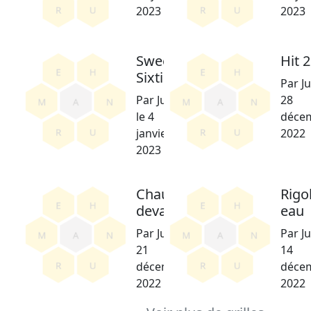
2023
2023
Sweet
Hit 
Sixtine
Par Ju
Par Ju∆
28
le 4
déce
janvier
2022
2023
Chaud
Rigo
devant
eau
Par Ju∆ le
Par Ju
21
14
décembre
déce
2022
2022