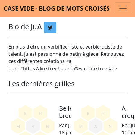
CASE VIDE - BLOG DE MOTS CROISÉS
Bio de Ju∆
En plus d'être un verbifléchiste et verbicruciste de
talent, Ju est passionné de patin à glace. Retrouvez
ces différentes créations <a
href="https://linktr.ee/judelta">sur Linktree</a>
Les dernières grilles
Belle
À
brochette
croq
Par Ju∆ le
Par Ju
18 janvier
11 jan